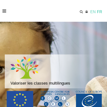
EN
FR
ACCUEIL
ECML.AT
ATELIERS DE FORMATION
MODULES ET RESSOURCES
Valoriser les classes multilingues
ÉQUIPE